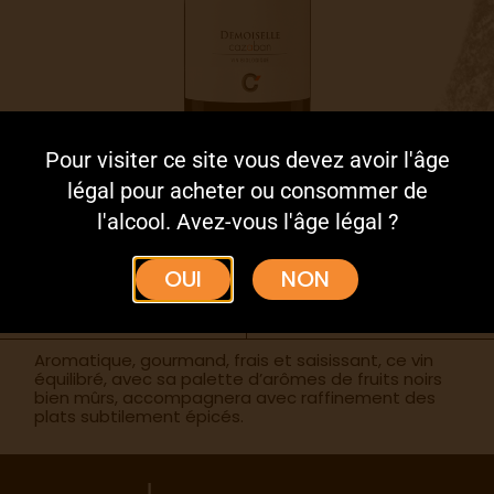
Pour visiter ce site vous devez avoir l'âge
DEMOISELLE
légal pour acheter ou consommer de
l'alcool. Avez-vous l'âge légal ?
AOP Minervois
GRENACHE NOIR 70%,
SYRAH 30%
OUI
NON
2022
Fiche technique
Aromatique, gourmand, frais et saisissant, ce vin
équilibré, avec sa palette d’arômes de fruits noirs
bien mûrs, accompagnera avec raffinement des
plats subtilement épicés.