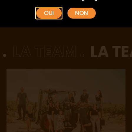
OUI
NON
.
LA TEAM .
LA TE