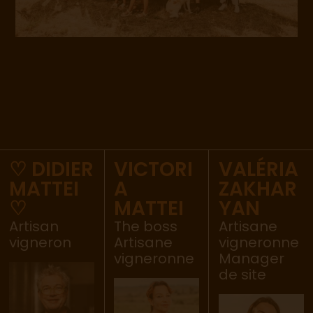
♡ DIDIER
VICTORI
VALÉRIA
MATTEI
A
ZAKHAR
♡
MATTEI
YAN
Artisan
The boss
Artisane
vigneron
Artisane
vigneronne
vigneronne
Manager
de site