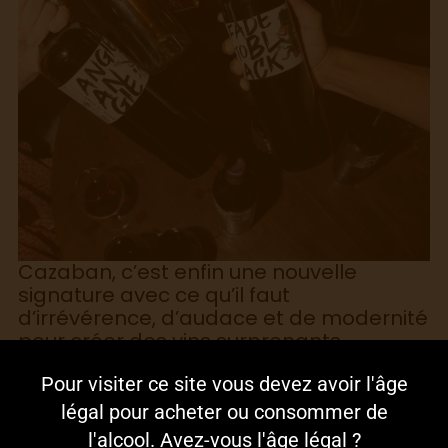
Cazaban, c’est enfin une nouvelle
signature avec ce qu’il faut
d’irrévérence, d’audace et de modernité
pour créer des vins surprenants,
disruptifs, voire subversifs. Car créer
Pour visiter ce site vous devez avoir l'âge
c’est aussi bousculer les habitudes, et
bousculer les habitudes, ça on sait faire
légal pour acheter ou consommer de
!
l'alcool. Avez-vous l'âge légal ?