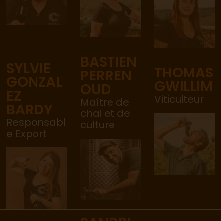
BASTIEN
SYLVIE
THOMAS
PERREN
GONZAL
GWILLIM
OUD
EZ
Viticulteur
Maître de
BARDY
chai et de
Responsabl
culture
e Export